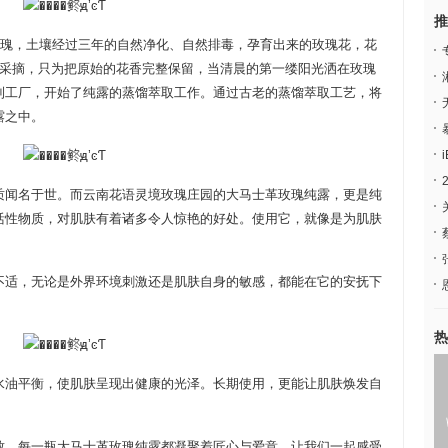
推
玫瑰，土壤经过三年的自然净化、自然排毒，孕育出来的玫瑰花，花
工采摘，只为把原始的花香完整保留，当清晨的第一缕阳光洒在玫瑰
到工厂，开始了纯露的蒸馏萃取工作。通过古老的蒸馏萃取工艺，将
露之中。
质闻名于世。而云南花语灵境玫瑰庄园的大马士革玫瑰纯露，更是纯
活性物质，对肌肤有着诸多令人惊艳的好处。使用它，就像是为肌肤
不适，无论是外界环境刺激还是肌肤自身的敏感，都能在它的安抚下
热
水油平衡，使肌肤呈现出健康的光泽。长期使用，更能让肌肤焕发自
致，每一瓶大马士革玫瑰纯露都凝聚着匠心与爱意。让我们一起感受