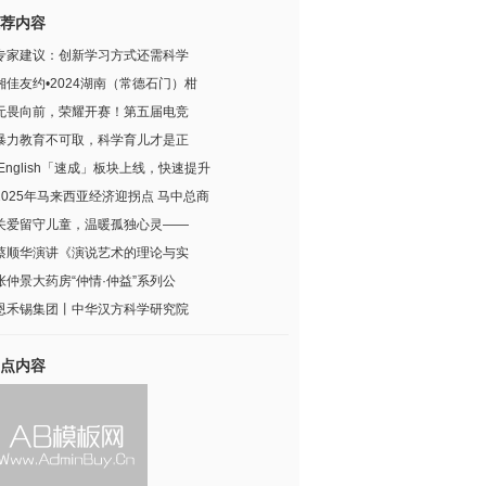
荐内容
专家建议：创新学习方式还需科学
湘佳友约•2024湖南（常德石门）柑
无畏向前，荣耀开赛！第五届电竞
暴力教育不可取，科学育儿才是正
iEnglish「速成」板块上线，快速提升
2025年马来西亚经济迎拐点 马中总商
关爱留守儿童，温暖孤独心灵——
蔡顺华演讲《演说艺术的理论与实
张仲景大药房“仲情·仲益”系列公
恩禾锡集团丨中华汉方科学研究院
点内容