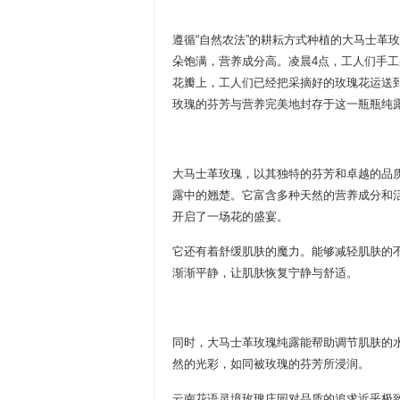
遵循“自然农法”的耕耘方式种植的大马士革
朵饱满，营养成分高。凌晨4点，工人们手
花瓣上，工人们已经把采摘好的玫瑰花运送
玫瑰的芬芳与营养完美地封存于这一瓶瓶纯
大马士革玫瑰，以其独特的芬芳和卓越的品
露中的翘楚。它富含多种天然的营养成分和
开启了一场花的盛宴。
它还有着舒缓肌肤的魔力。能够减轻肌肤的
渐渐平静，让肌肤恢复宁静与舒适。
同时，大马士革玫瑰纯露能帮助调节肌肤的
然的光彩，如同被玫瑰的芬芳所浸润。
云南花语灵境玫瑰庄园对品质的追求近乎极