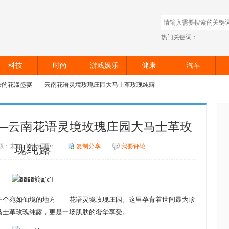
热门关键词：
科技
时尚
游戏娱乐
健康
汽车
肌肤的花漾盛宴——云南花语灵境玫瑰庄园大马士革玫瑰纯露
—云南花语灵境玫瑰庄园大马士革玫
6 来源：未知 阅读次数：
瑰纯露
复制分享
我要评论
一个宛如仙境的地方——花语灵境玫瑰庄园。这里孕育着世间最为珍
马士革玫瑰纯露，更是一场肌肤的奢华享受。