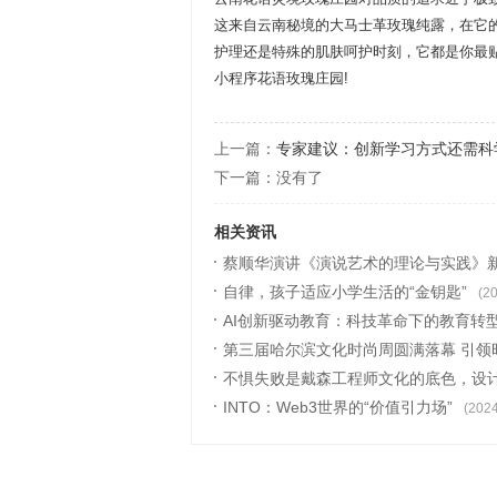
这来自云南秘境的大马士革玫瑰纯露，在它
护理还是特殊的肌肤呵护时刻，它都是你最
小程序花语玫瑰庄园!
上一篇：
专家建议：创新学习方式还需科
下一篇：没有了
相关资讯
蔡顺华演讲《演说艺术的理论与实践》
自律，孩子适应小学生活的“金钥匙”
21)
(2
AI创新驱动教育：科技革命下的教育转
第三届哈尔滨文化时尚周圆满落幕 引领
不惧失败是戴森工程师文化的底色，设
INTO：Web3世界的“价值引力场”
27)
(2024