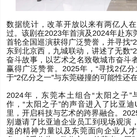
数据统计，改革开放以来有两亿人在
过。该剧在2023年首演及2024年赴
首轮全国巡演获得广泛赞誉，并寻找“2
东到北京西，九城联动，讲述了无数“2
奋斗故事，以艺术之名致敬城市奋斗
赢得广泛赞誉。2025年，“寻找2亿
于“2亿分之一”与东莞碰撞的可能性还
2024年，东莞本土组合“太阳之子”
作，“太阳之子”的声音进入了比亚迪
里，开启科技与艺术的跨界融合。202
别邀请了比亚迪企业员工到现场观演
递的精神力量以及东莞面向企业人才