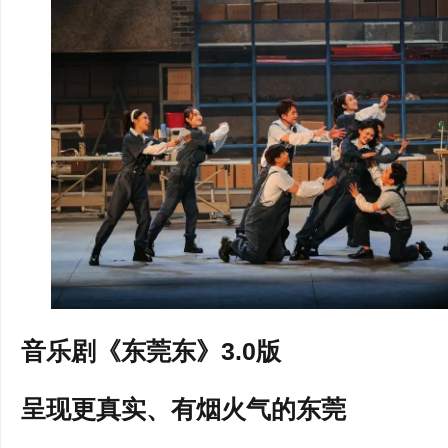
音乐剧《东莞东》3.0版
呈现更真实、有烟火气的东莞