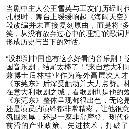
当剧中主人公王雪英与工友们历经时
扎根时，舞台上缓缓响起《海阔天空
段改编并未直接复刻原曲，而是将“
笑，从没有放弃过心中的理想”的歌词
形成历史与当下的对话。
“没想到中国也有这么好看的音乐剧！
国音乐剧，结尾太棒了！”来自意大利
兼博士后林桂业作为海外高层次人才
《东莞东》后深受触动并大力点赞。
在意大利歌剧之城，看歌剧也是他的
《东莞东》整体呈现都很出色，无论
还是演员的演绎都非常精彩，让他很意
氛围浓厚，还是一座非常摩登、现代
前沿的产业政策、先进技术，打破了