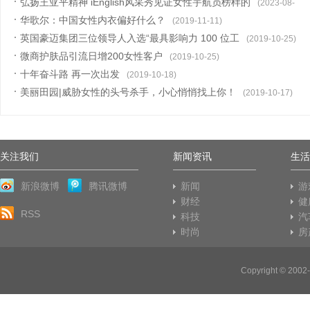
弘扬王亚平精神 iEnglish风采秀见证女性宇航员榜样的
(2023-08-
华歌尔：中国女性内衣偏好什么？
23)
(2019-11-11)
英国豪迈集团三位领导人入选“最具影响力 100 位工
(2019-10-25)
微商护肤品引流日增200女性客户
(2019-10-25)
十年奋斗路 再一次出发
(2019-10-18)
美丽田园|威胁女性的头号杀手，小心悄悄找上你！
(2019-10-17)
关注我们
新闻资讯
生活
新浪微博
腾讯微博
新闻
游
财经
健
RSS
科技
汽
时尚
房
Copyright © 2002