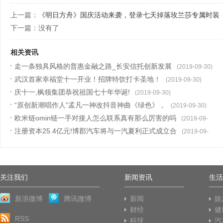
上一篇：
《明日方舟》国庆活动来袭，登录七天掉落玫兰莎专属时装
下一篇：没有了
相关资讯
走一条独具风格的普惠金融之路_长安信托创新发展
(2019-09-30)
武汉首家幸福堂十一开业！招牌特饮打卡圣地！
(2019-09-30)
庆十一,枫领集团恭祝祖国七十年华诞!
(2019-09-30)
“原创新潮唱作人”孟凡一神改抖音神曲《绿色》，
(2019-09-30)
欧米链omin链一手对接人怎么联系真有那么厉害的吗
(2019-09-
注册资本25.4亿元!博郡汽车将与一汽夏利正式成立合
29)
(2019-09-
29)
关注我们
新闻资讯
生活
新浪微博
腾讯微博
新闻
娱
财经
健
RSS
科技
汽